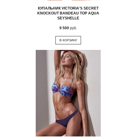
КУПАЛЬНИК VICTORIA'S SECRET
KNOCKOUT BANDEAU TOP AQUA
SEYSHELLE
9 500
руб.
В КОРЗИНУ