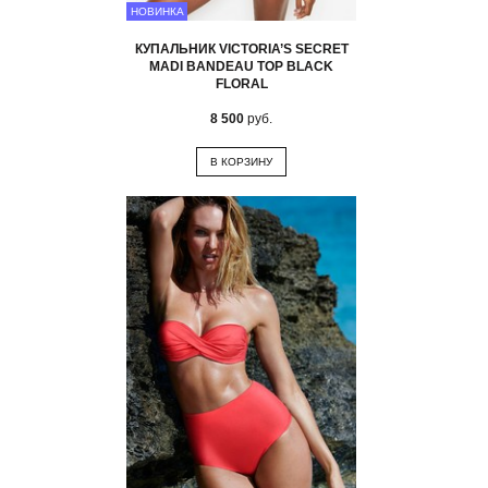
НОВИНКА
КУПАЛЬНИК VICTORIA’S SECRET
MADI BANDEAU TOP BLACK
FLORAL
8 500
руб.
В КОРЗИНУ