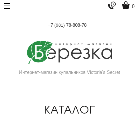


0
+7
78-808-78
(981)
Интернет-магазин купальников Victoria's Secret
КАТАЛОГ