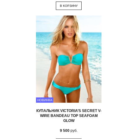
В КОРЗИНУ
НОВИНКА
КУПАЛЬНИК VICTORIA’S SECRET V-
WIRE BANDEAU TOP SEAFOAM
GLOW
9 500
руб.