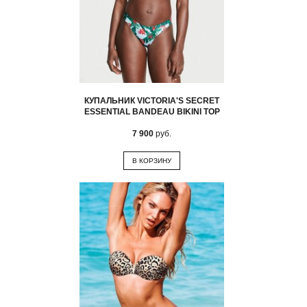
КУПАЛЬНИК VICTORIA'S SECRET
ESSENTIAL BANDEAU BIKINI TOP
7 900
руб.
В КОРЗИНУ