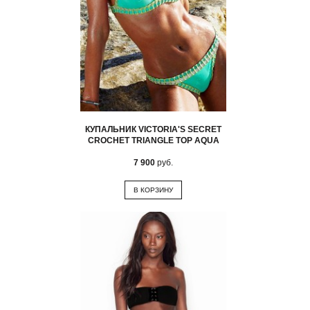
КУПАЛЬНИК VICTORIA'S SECRET
CROCHET TRIANGLE TOP AQUA
7 900
руб.
В КОРЗИНУ