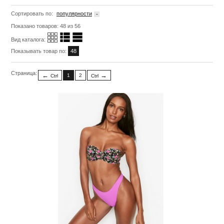
Сортировать по:
популярности
Показано товаров: 48 из 56
Вид каталога:
Показывать товар по:
48
Страница:
1
2
Ctrl
Ctrl