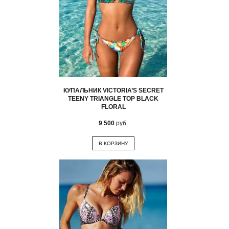
КУПАЛЬНИК VICTORIA’S SECRET
TEENY TRIANGLE TOP BLACK
FLORAL
9 500
руб.
В КОРЗИНУ