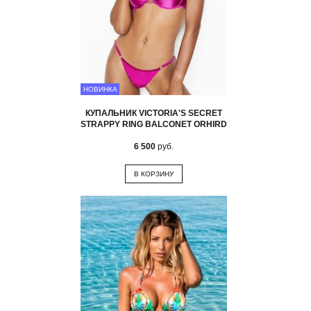
НОВИНКА
КУПАЛЬНИК VICTORIA'S SECRET
STRAPPY RING BALCONET ORHIRD
6 500
руб.
В КОРЗИНУ