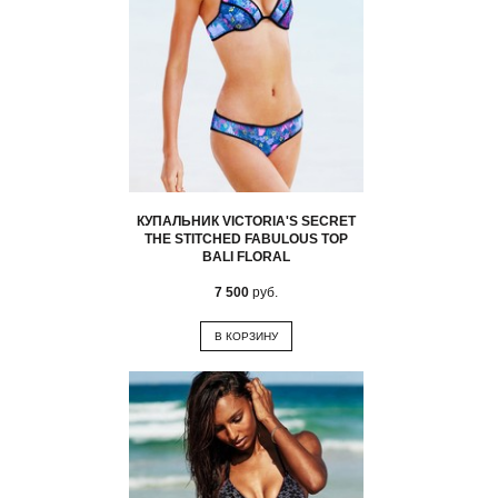
КУПАЛЬНИК VICTORIA'S SECRET
THE STITCHED FABULOUS TOP
BALI FLORAL
7 500
руб.
В КОРЗИНУ