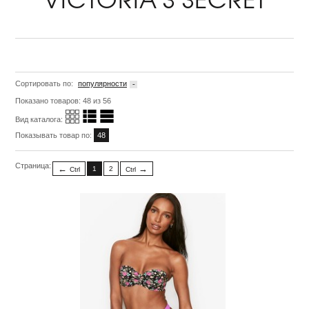
Сортировать по:
популярности
Показано товаров: 48 из 56
Вид каталога:
Показывать товар по:
48
Страница:
1
2
Ctrl
Ctrl