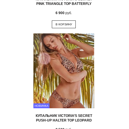
PINK TRIANGLE TOP BATTERFLY
6 900
руб.
В КОРЗИНУ
НОВИНКА
КУПАЛЬНИК VICTORIA’S SECRET
PUSH-UP HALTER TOP LEOPARD