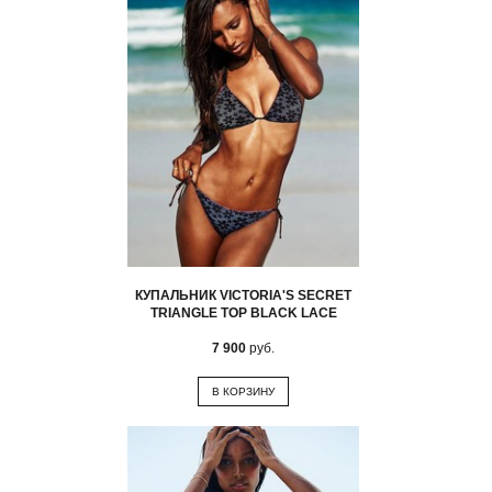
КУПАЛЬНИК VICTORIA'S SECRET
TRIANGLE TOP BLACK LACE
7 900
руб.
В КОРЗИНУ