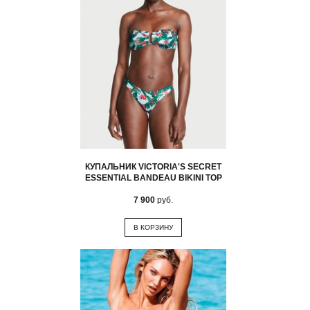
КУПАЛЬНИК VICTORIA'S SECRET
ESSENTIAL BANDEAU BIKINI TOP
7 900
руб.
В КОРЗИНУ