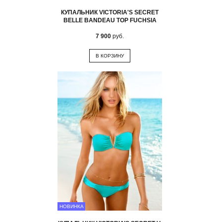
КУПАЛЬНИК VICTORIA'S SECRET
BELLE BANDEAU TOP FUCHSIA
7 900
руб.
В КОРЗИНУ
НОВИНКА