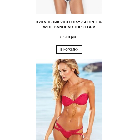
КУПАЛЬНИК VICTORIA'S SECRET V-
WIRE BANDEAU TOP ZEBRA
8 500
руб.
В КОРЗИНУ