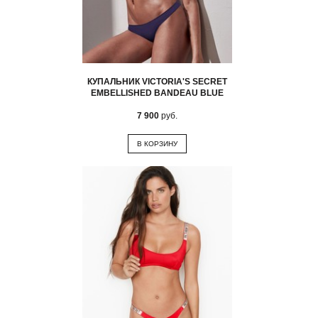
КУПАЛЬНИК VICTORIA'S SECRET
EMBELLISHED BANDEAU BLUE
7 900
руб.
В КОРЗИНУ