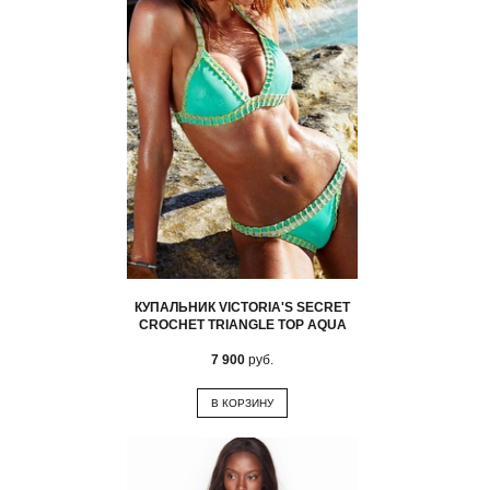
КУПАЛЬНИК VICTORIA'S SECRET
CROCHET TRIANGLE TOP AQUA
7 900
руб.
В КОРЗИНУ