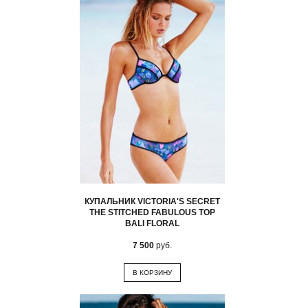
КУПАЛЬНИК VICTORIA'S SECRET
THE STITCHED FABULOUS TOP
BALI FLORAL
7 500
руб.
В КОРЗИНУ