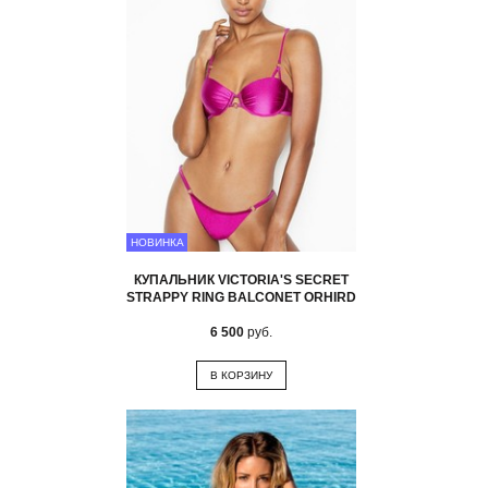
НОВИНКА
КУПАЛЬНИК VICTORIA'S SECRET
STRAPPY RING BALCONET ORHIRD
6 500
руб.
В КОРЗИНУ