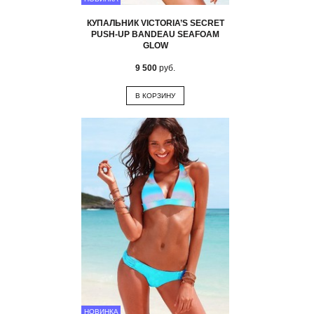
КУПАЛЬНИК VICTORIA’S SECRET
PUSH-UP BANDEAU SEAFOAM
GLOW
9 500
руб.
В КОРЗИНУ
НОВИНКА