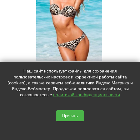
КУПАЛЬНИК VICTORIA’S SECRET
Наш сайт использует файлы для сохранения
BANDEAU TOP LEOPARD VERY
пользовательских настроек и корректной работы сайта
SEXY
(cookies), а так же сервисы веб-аналитики Яндекс.Метрика и
Яндекс-Вебмастер. Продолжая пользоваться сайтом, вы
8 500
руб.
соглашаетесь с
политикой конфиденциальности
В КОРЗИНУ
Принять