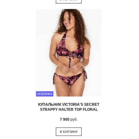
НОВИНКА
КУПАЛЬНИК VICTORIA'S SECRET
STRAPPY HALTER TOP FLORAL
7 900
руб.
В КОРЗИНУ