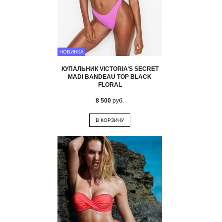
НОВИНКА
КУПАЛЬНИК VICTORIA’S SECRET
MADI BANDEAU TOP BLACK
FLORAL
8 500
руб.
В КОРЗИНУ